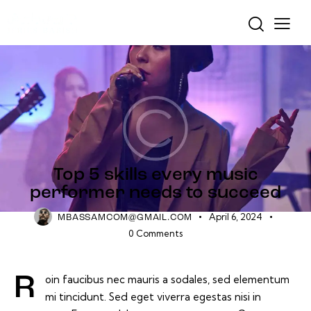
CONCERTS
Top 5 skills every music
performer needs to succeed
April 6, 2024
MBASSAMCOM@GMAIL.COM
0
Comments
Roin faucibus nec mauris a sodales, sed elementum
mi tincidunt. Sed eget viverra egestas nisi in